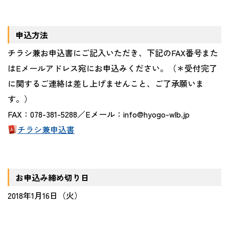
申込方法
チラシ兼お申込書にご記入いただき、下記の
FAX
番号また
は
E
メールアドレス宛にお申込みください。（＊受付完了
に関するご連絡は差し上げませんこと、ご了承願いま
す。）
FAX：
078-381-5288
／
E
メール：
info@hyogo-wlb.jp
チラシ兼申込書
お申込み締め切り日
2018年
1
月
16
日（火）