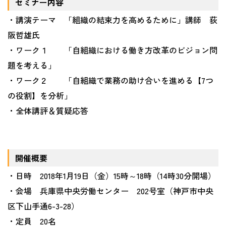
セミナー内容
・講演テーマ 「組織の結束力を高めるために」講師 荻
阪哲雄氏
・ワーク１ 「自組織における働き方改革のビジョン問
題を考える」
・ワーク２ 「自組織で業務の助け合いを進める【
7
つ
の役割】を分析」
・全体講評＆質疑応答
開催概要
・日時
2018
年
1
月
19
日（金）
15
時～
18
時（
14
時
30
分開場）
・会場 兵庫県中央労働センター
202
号室（神戸市中央
区下山手通
6-3-28
）
・定員
20
名