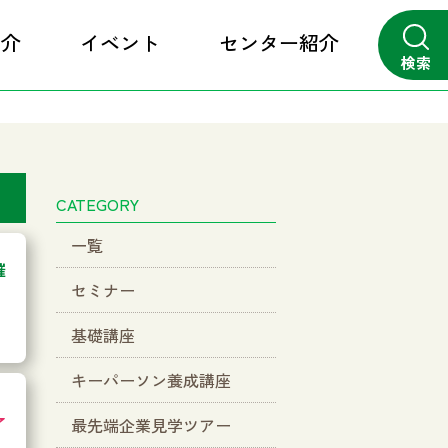
紹介
イベント
センター紹介
検索
close
CATEGORY
一覧
催
セミナー
基礎講座
キーパーソン養成講座
了
最先端企業見学ツアー