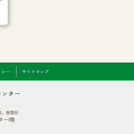
了
リシー
サイトマップ
センター
日、祝祭日
ター1階