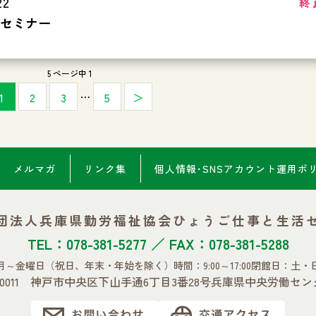
22
終
Xセミナー
5 ページ中 1
…
1
2
3
5
＞
メルマガ
リンク集
個人情報･SNSアカウント
運用ポ
団法人兵庫県勤労福祉協会
ひょうご仕事と生活
TEL：078-381-5277 ／ FAX：078-381-5288
月～金曜日
（祝日、年末・年始を除く）
時間：9:00～17:00
閉館日：土・
0-0011 神戸市中央区下山手通6丁目3番28号
兵庫県中央労働セン