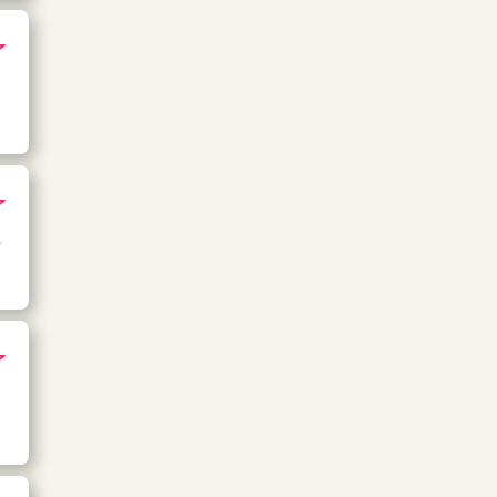
了
了
し
了