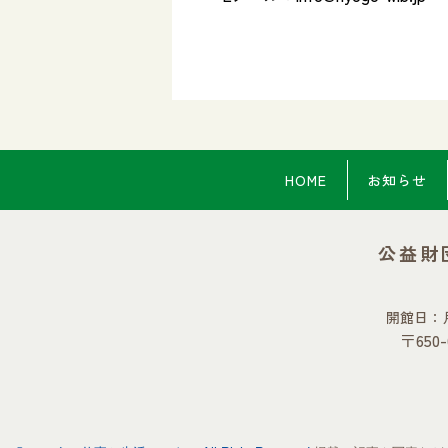
HOME
お知らせ
公益財
開館日：
〒65