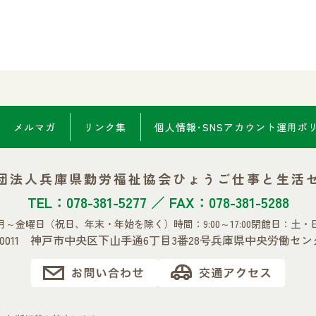
メルマガ
リンク集
個人情報･SNSアカウント
運用ポ
団法人兵庫県勤労福祉協会
ひょうご仕事と生活
TEL：078-381-5277 ／ FAX：078-381-5288
月～金曜日
（祝日、年末・年始を除く）
時間：9:00～17:00
閉館日：土・
0-0011 神戸市中央区下山手通6丁目3番28号
兵庫県中央労働セン