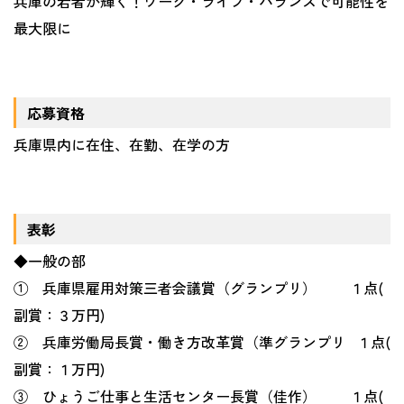
兵庫の若者が輝く！ワーク・ライフ・バランスで可能性を
最大限に
応募資格
兵庫県内に在住、在勤、在学の方
表彰
◆一般の部
① 兵庫県雇用対策三者会議賞（グランプリ）
１点
(
副賞：３万円
)
② 兵庫労働局長賞・働き方改革賞（準グランプリ
１点
(
副賞：１万円
)
③ ひょうご仕事と生活センター長賞（佳作）
１点
(