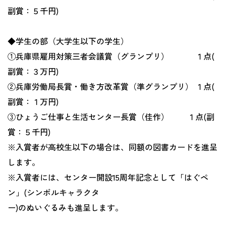
副賞：５千円
)
◆学生の部（大学生以下の学生）
①兵庫県雇用対策三者会議賞（グランプリ）
１点
(
副賞：３万円
)
②兵庫労働局長賞・働き方改革賞（準グランプリ） １点
(
副賞：１万円
)
③ひょうご仕事と生活センター長賞（佳作）
１点
(
副
賞：５千円
)
※入賞者が高校生以下の場合は、同額の図書カードを進呈
します。
※入賞者には、センター開設
15
周年記念として「はぐペ
ン」
(
シンボルキャラクタ
ー
)
のぬいぐるみも進呈します。