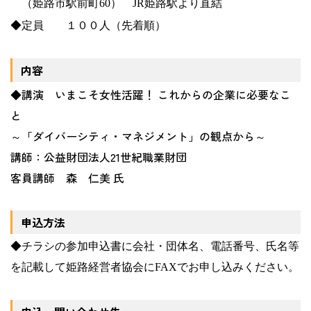
（姫路市駅前町
60
）
JR
姫路駅より直結
◆定員 １００人（先着順）
内容
◆講演 いまこそ女性活躍！ これからの企業に必要なこ
と
～「ダイバーシティ・マネジメント」の観点から～
講師：公益財団法人
21
世紀職業財団
客員講師 森 仁美 氏
申込方法
◆チラシの参加申込書に会社・団体名、電話番号、氏名等
を記載して姫路経営者協会に
FAX
でお申し込みください。