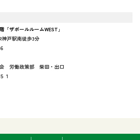
階「ザボールルーム
WEST
」
R
神戸駅南徒歩
3
分
６
会 労働政策部 柴田・出口
５１