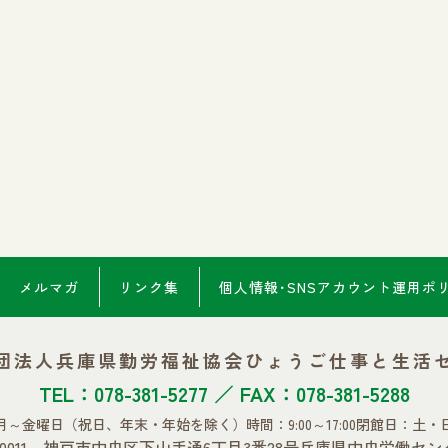
メルマガ
リンク集
個人情報･SNSアカウント
運用ポ
団法人兵庫県勤労福祉協会
ひょうご仕事と生活
TEL：078-381-5277 ／ FAX：078-381-5288
月～金曜日
（祝日、年末・年始を除く）
時間：9:00～17:00
閉館日：土・
0-0011 神戸市中央区下山手通6丁目3番28号
兵庫県中央労働セン