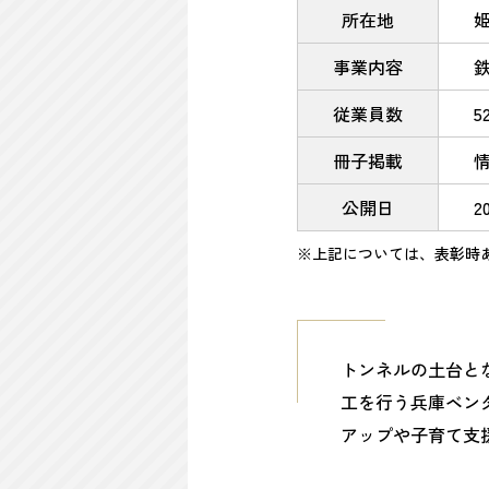
所在地
姫
事業内容
従業員数
5
冊子掲載
情
公開日
2
※上記については、表彰時
トンネルの土台と
工を行う兵庫ベン
アップや子育て支