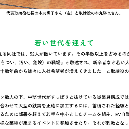
代表取締役社長の本丸明子さん（左）と取締役の本丸勝也さん。
若い世代を迎えて
える同社では、52人が働いています。その半数以上を占めるのが
（きつい、汚い、危険）の職場』と敬遠され、新卒者など若い
十数年前から徐々に入社希望者が増えてきました」と取締役の
ラン数人の下、中堅世代がすっぽりと抜けている従業員構成で
合わせて大型の鉄鋼を正確に加工するには、蓄積された経験と
るために部署を超えて若手を中心としたチームを組み、EV自動
様な業種が集まるイベントに参加させたり。それが刺激となっ