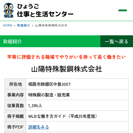
HOME
>
取組紹介
>
山陽特殊製鋼株式会社
取組紹介
一覧へ戻る
平等に評価される職場でやりがいを持って長く働きたい
山陽特殊製鋼株式会社
所在地
姫路市飾磨区中島3007
事業内容
特殊鋼の製造・販売業
従業員数
1,396人
冊子掲載
WLBな働き方ガイド（平成25年度版）
冊子PDF
詳細をみる