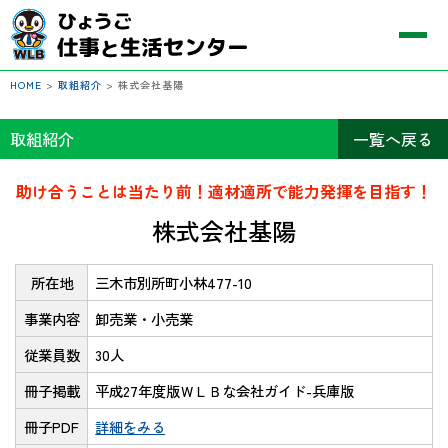
HOME
>
取組紹介
>
株式会社基陽
取組紹介
一覧へ戻る
助け合うことは当たり前！適材適所で能力発揮を目指す！
株式会社基陽
所在地
三木市別所町小林477-10
事業内容
卸売業・小売業
従業員数
30人
冊子掲載
平成27年度版ＷＬＢな会社ガイド-兵庫版
冊子PDF
詳細をみる