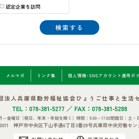
認定企業を訪問
メルマガ
リンク集
個人情報･SNSアカウント
運用ポ
団法人兵庫県勤労福祉協会
ひょうご仕事と生活
TEL：078-381-5277 ／ FAX：078-381-5288
月～金曜日
（祝日、年末・年始を除く）
時間：9:00～17:00
閉館日：土・
0-0011 神戸市中央区下山手通6丁目3番28号
兵庫県中央労働セン