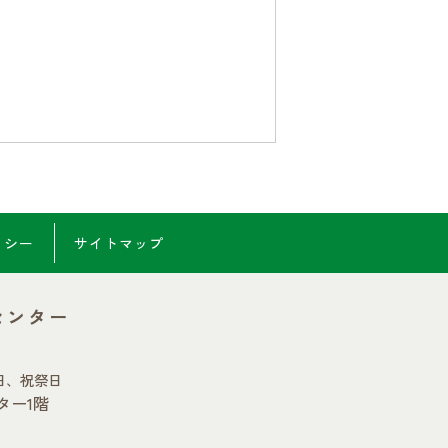
リシー
サイトマップ
センター
日、祝祭日
ター1階