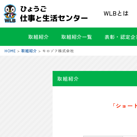
WLBとは
取組紹介
取組紹介一覧
表彰・認定企
HOME
>
取組紹介
>
モロゾフ株式会社
取組紹介
「ショー