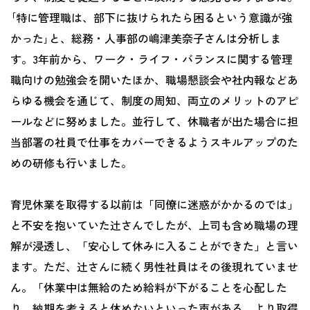
｢特に管理職は、部下に抜けられたら困るという意識が強
かった｣と、総務・人事部の嶋津美奈子さんは分析しま
す。3年前から、ワーク・ライフ・バランスに関する管理
職向けの勉強会を開いたほか、職場懇談会や社内報などあ
らゆる機会を通じて、制度の周知、両立のメリットのアピ
ールなどに努めました。並行して、休職者が出た場合に担
当部署の社員で仕事をカバーできるようスキルアップのた
めの研修も行いました。
育児休業を取得する以前は「同僚に迷惑がかかるのでは」
と不安を抱いていた辻さんでしたが、上司も含め職場の理
解が浸透し、「安心して休みに入ることができた」と言い
ます。ただ、辻さんに続く男性社員はその後現れていませ
ん。「休業中は無給のため給料が下がることを心配した
り、納期を考えると休めないといった声がある。より取得