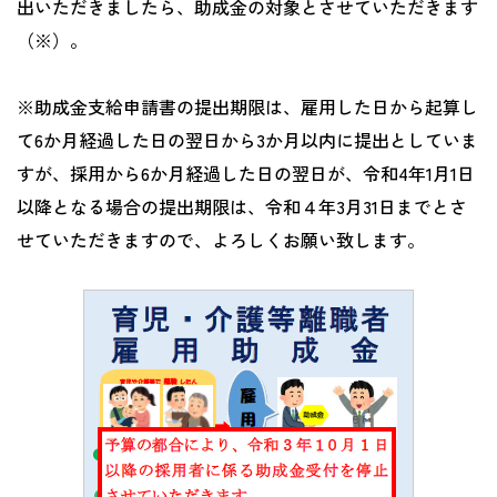
出いただきましたら、助成金の対象とさせていただきます
（※）。
※助成金支給申請書の提出期限は、雇用した日から起算し
て
6
か月経過した日の翌日から
3
か月以内に提出としていま
すが、採用から
6
か月経過した日の翌日が、令和
4
年
1
月
1
日
以降となる場合の提出期限は、令和４年
3
月
31
日までとさ
せていただきますので、よろしくお願い致します。