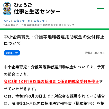
HOME
>
お知らせ一覧
>
お知らせ
>
中小企業育児・介護等離職者雇用助成金の受付停止について
中小企業育児・介護等離職者雇用助成金の受付停止
について
お知らせ
投稿日2021.9.13
中小企業育児・介護等離職者雇用助成金については、予算
の都合により、
令和3年１0月1日以降の採用者に係る助成金受付を停止
さ
せていただきます。
なお、令和
3
年
9
月
30
日までに対象者を採用されている場合
は、雇用後
3
か月以内に採用決定報告書（様式第
1
号）を提