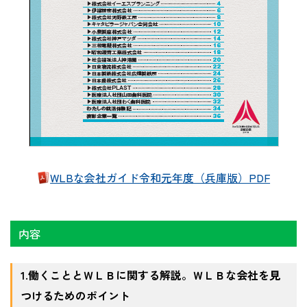
WLBな会社ガイド令和元年度（兵庫版）PDF
内容
1.働くこととＷＬＢに関する解説。ＷＬＢな会社を見
つけるためのポイント