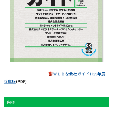
ＷＬＢな会社ガイドＨ29年度
兵庫版
(PDF)
内容