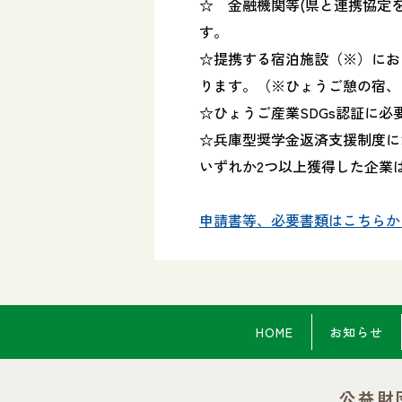
☆ 金融機関等(県と連携協定
す。
☆提携する宿泊施設（※）にお
ります。（※ひょうご憩の宿、
☆ひょうご産業SDGs認証に
☆兵庫型奨学金返済支援制度に
いずれか2つ以上獲得した企業
申請書等、必要書類はこちらか
HOME
お知らせ
公益財