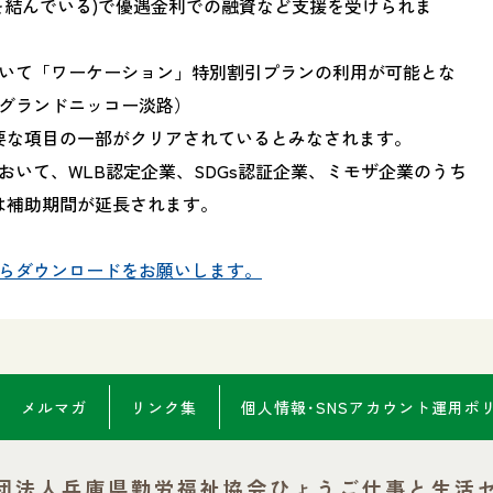
を結んでいる)で優遇金利での融資など支援を受けられま
いて「ワーケーション」特別割引プランの利用が可能とな
グランドニッコー淡路）
必要な項目の一部がクリアされているとみなされます。
おいて、WLB認定企業、SDGs認証企業、ミモザ企業のうち
は補助期間が延長されます。
らダウンロードをお願いします。
メルマガ
リンク集
個人情報･SNSアカウント
運用ポ
団法人兵庫県勤労福祉協会
ひょうご仕事と生活