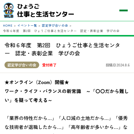
HOME
>
イベント一覧
>
認定学び合いの会
>
令和６年度 第2回 ひょうご仕事と生活センター 認定・表彰企業 学びの会
令和６年度 第2回 ひょうご仕事と生活センタ
ー 認定・表彰企業 学びの会
認定学び合いの会
受付終了
投稿日2024.8.6
★オンライン（Zoom）開催★
ワーク・ライフ・バランスの新常識 ～「〇〇だから難し
い」を疑って考える～
「業界の特性だから…」「人口減の土地だから…」「優秀
な技術者が退職したから…」「高年齢者が多いから…」な