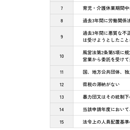
7
育児・介護休業期間中
8
過去3年間に労働関係
過去3年間に悪質な不
9
は受けようとしたこと
風営法第2条第5項に
10
営業から委託を受けて
11
国、地方公共団体、独
12
県税の滞納がない
13
暴力団又はその統制下
14
当該申請年度において
15
法令上の人員配置基準