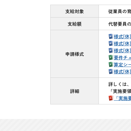
支給対象
従業員の
支給額
代替要員の
様式[休
様式[休
様式[休
申請様式
要件チ
算定シ
様式[休
詳しくは
詳細
「実施要
「実施