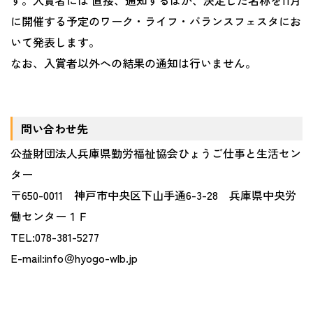
す。入賞者には 直接、通知するほか、決定した名称を
11
月
に開催する予定のワーク・ライフ・バランスフェスタにお
いて発表します。
なお、入賞者以外への結果の通知は行いません。
問い合わせ先
公益財団法人兵庫県勤労福祉協会ひょうご仕事と生活セン
ター
〒
650-0011
神戸市中央区下山手通
6-3-28
兵庫県中央労
働センター１Ｆ
TEL:078-381-5277
E-mail:info
＠
hyogo-wlb.jp