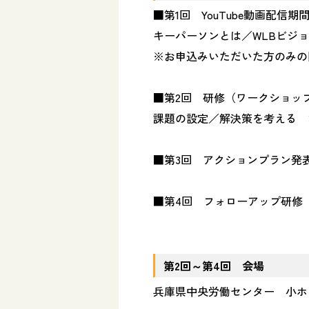
■第1回 YouTube動画配信
キーパーソンとは／WLBビジ
※お申込みいただいた方のみの
■第2回 研修（ワークショップ等
課題の設定／解決策を考える 
■第3回 アクションプラン
■第4回 フォローアッ
第
2
回～第
4
回 会場
兵庫県中央労働センター 小ホ