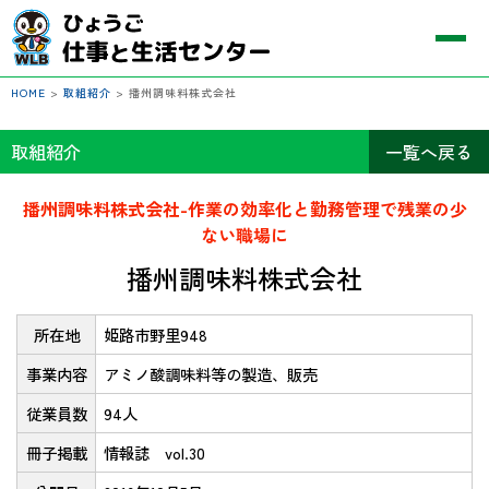
HOME
>
取組紹介
>
播州調味料株式会社
取組紹介
一覧へ戻る
播州調味料株式会社-作業の効率化と勤務管理で残業の少
ない職場に
播州調味料株式会社
所在地
姫路市野里948
事業内容
アミノ酸調味料等の製造、販売
従業員数
94人
冊子掲載
情報誌 vol.30