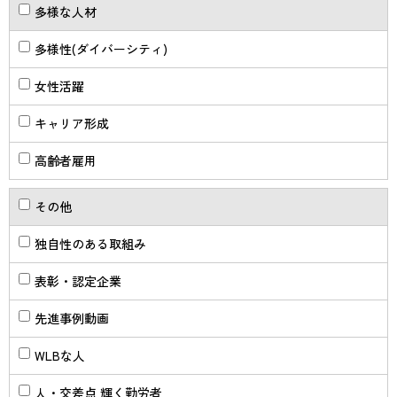
多様な人材
多様性(ダイバーシティ)
女性活躍
キャリア形成
高齢者雇用
その他
独自性のある取組み
表彰・認定企業
先進事例動画
WLBな人
人・交差点 輝く勤労者