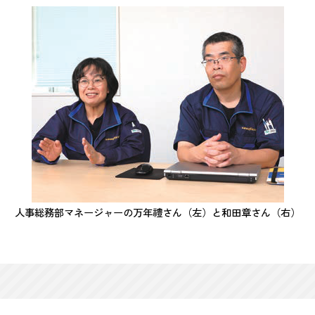
人事総務部マネージャーの万年禮さん（左）と和田章さん（右）