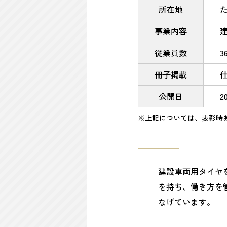
所在地
た
事業内容
従業員数
3
冊子掲載
仕
公開日
2
※上記については、表彰時
建設車両用タイヤ
を持ち、働き方を
なげています。