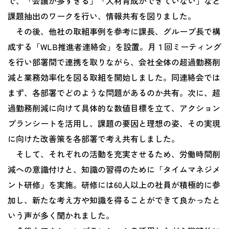
で、「会議が多すぎる」「人材育成ができていない」など
課題抽出のワークを行い、情報共有を図りました。
その後、他社の取組事例を参考に課長、グループ長で構
成する「WLB推進者連絡会」を設置。月１回ミーティング
を行い部署間で連携を取りながら、会社全体の超過勤務削
減と業務効率化を図る取組を開始しました。同連絡会では
まず、各部署でどのような問題があるのか共有。次に、超
過勤務削減に向けて具体的な数値目標を立て、アクション
プランシートを活用し、課題の要因と理想の姿、その実現
に向けた改善策を各部署で考え共有しました。
そして、それぞれの活動を充実させるため、労働時間削
減への意識付けと、知識の習得のために「タイムマネジメ
ント研修」を実施。研修には60人以上の社員が積極的に参
加し、新たな考え方や知識を得ることができて良かったと
いう声が多く聞かれました。