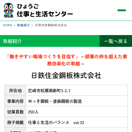
HOME
>
取組紹介
>
日鉄住金鋼板株式会社
取組紹介
一覧へ戻る
「働きやすい職場づくりを目指す」～部署の枠を超えた業
務効率化の取組～
日鉄住金鋼板株式会社
所在地
尼崎市杭瀬南新町3-2-1
事業内容
めっき鋼板・塗装鋼板の製造
従業員数
250人
冊子掲載
仕事と生活のバランス vol.33