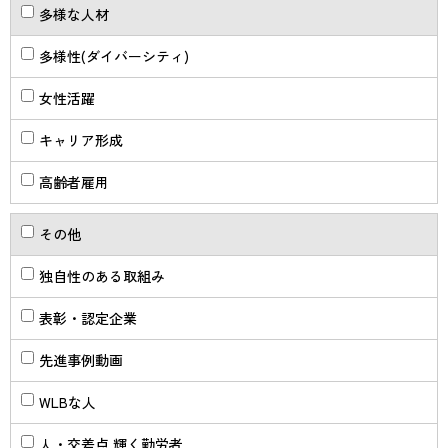
多様な人材
多様性(ダイバーシティ)
女性活躍
キャリア形成
高齢者雇用
その他
独自性のある取組み
表彰・認定企業
先進事例動画
WLBな人
人・交差点 輝く勤労者