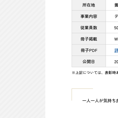
所在地
養
事業内容
従業員数
5
冊子掲載
冊子PDF
公開日
2
※上記については、表彰時
一人一人が気持ち