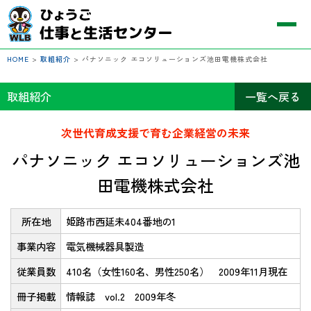
HOME
>
取組紹介
>
パナソニック エコソリューションズ池田電機株式会社
取組紹介
一覧へ戻る
次世代育成支援で育む企業経営の未来
パナソニック エコソリューションズ池
田電機株式会社
所在地
姫路市西延未404番地の1
事業内容
電気機械器具製造
従業員数
410名（女性160名、男性250名） 2009年11月現在
冊子掲載
情報誌 vol.2 2009年冬