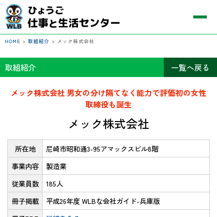
HOME
>
取組紹介
>
メック株式会社
取組紹介
一覧へ戻る
メック株式会社 男女の分け隔てなく能力で評価初の女性
取締役も誕生
メック株式会社
所在地
尼崎市昭和通3-95アマックスビル8階
事業内容
製造業
従業員数
185人
冊子掲載
平成26年度 WLBな会社ガイド-兵庫版