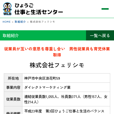
HOME
>
取組紹介
>
株式会社フェリシモ
取組紹介
一覧へ戻る
従業員が互いの意思を尊重し合い 男性従業員も育児休業
取得
株式会社フェリシモ
所在地
神戸市中央区浪花町59
事業内容
ダイレクトマーケティング業
連結従業員数1,055人、社員数371人（男性157人、女
従業員数
性214人）
平成23年度 第3回ひょうご仕事と生活のバランス
冊子掲載