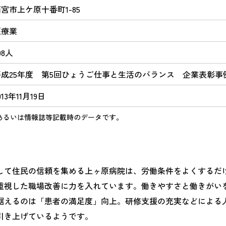
宮市上ケ原十番町1-85
医療業
08人
平成25年度 第5回ひょうご仕事と生活のバランス 企業表彰事
013年11月19日
あるいは情報誌等記載時のデータです。
して住民の信頼を集める上ヶ原病院は、労働条件をよくするだ
重視した職場改善に力を入れています。働きやすさと働きがい
据えるのは「患者の満足度」向上。研修支援の充実などによる
引き上げているようです。