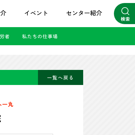
紹介
イベント
センター紹介
検索
勤労者
私たちの仕事場
close
一覧へ戻る
へ一丸
院