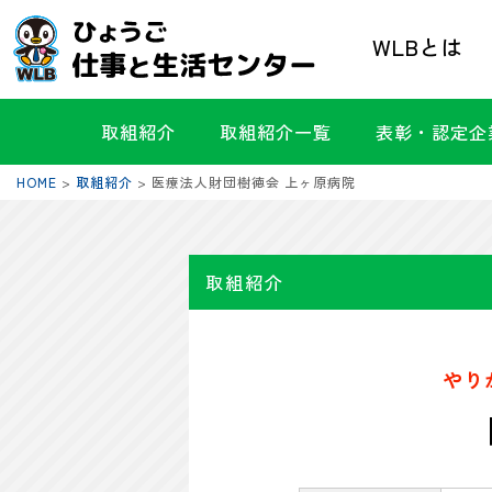
WLBとは
取組紹介
取組紹介一覧
表彰・認定企
HOME
>
取組紹介
>
医療法人財団樹徳会 上ヶ原病院
取組紹介
やり