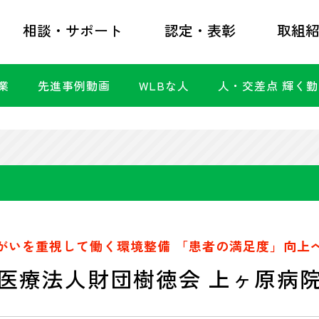
相談・サポート
認定・表彰
取組
業
先進事例動画
WLBな人
人・交差点 輝く
がいを重視して働く環境整備 「患者の満足度」向上
医療法人財団樹徳会 上ヶ原病