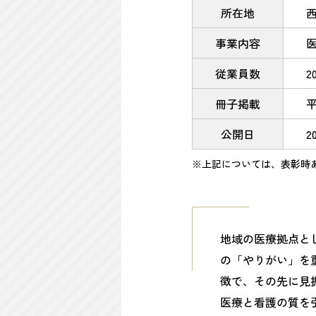
所在地
西
事業内容
従業員数
2
冊子掲載
公開日
2
※上記については、表彰時
地域の医療拠点と
の「やりがい」を
徴で、その先に見
医療と看護の質を