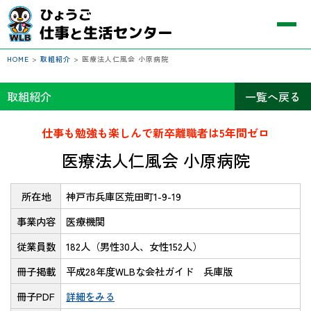
HOME
>
取組紹介
>
医療法人仁風会 小原病院
取組紹介
一覧へ戻る
仕事も勉強も楽しんで新卒離職者は5年間ゼロ
医療法人仁風会 小原病院
所在地
神戸市兵庫区荒田町1-9-19
事業内容
医療機関
従業員数
182人（男性30人、女性152人）
冊子掲載
平成28年度WLBな会社ガイド 兵庫版
冊子PDF
詳細をみる